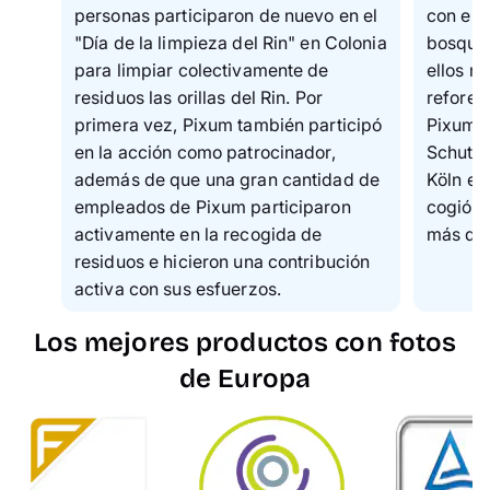
personas participaron de nuevo en el
con ent
"Día de la limpieza del Rin" en Colonia
bosque 
para limpiar colectivamente de
ellos m
residuos las orillas del Rin. Por
refores
primera vez, Pixum también participó
Pixum d
en la acción como patrocinador,
Schutz
además de que una gran cantidad de
Köln e.
empleados de Pixum participaron
cogió u
activamente en la recogida de
más de 
residuos e hicieron una contribución
activa con sus esfuerzos.
Los mejores productos con fotos
de Europa