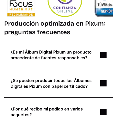
Producción optimizada en Pixum:
preguntas frecuentes
¿Es mi Álbum Digital Pixum un producto
procedente de fuentes responsables?
Tu Álbum digital Pixum es de muy alta calidad y
puede aportarte emociones toda la vida. Y sí,
¿Se pueden producir todos los Álbumes
todos los Álbumes Digitales Pixum cuentan con
Digitales Pixum con papel certificado?
la certificación FSC®.
La diversidad de nuestros clientes se refleja en
Trabajamos constantemente para reducir aún
sus deseos y exigencias para su Álbum Digital
más las emisiones de CO2e, tanto en la
¿Por qué recibo mi pedido en varios
Pixum. Por ello, damos a nuestros clientes la
producción como en la oficina, y para evitarlas
paquetes?