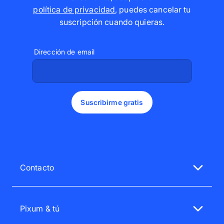
política de privacidad
,
puedes cancelar tu
suscripción cuando quieras
.
Dirección de email
Suscribirme gratis
Contacto
Nuestro servicio de atención al cliente te atenderá
encantado.
Pixum & tú
Lu.-Vi. 08:00 - 20:00