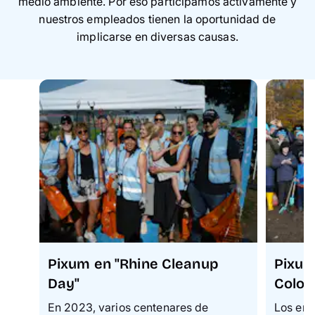
medio ambiente. Por eso participamos activamente y
nuestros empleados tienen la oportunidad de
implicarse en diversas causas.
Pixum en "Rhine Cleanup
Pixum
Day"
Colon
En 2023, varios centenares de
Los emp