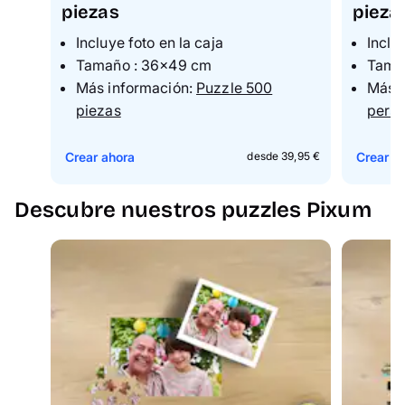
piezas
pieza
Incluye foto en la caja
Inclu
Tama
ño
: 36x49 cm
Tama
Más información:
Puzzle 500
Más i
piezas
perso
Crear ahora
Crear a
desde 39,95 €
Descubre nuestros puzzles Pixum