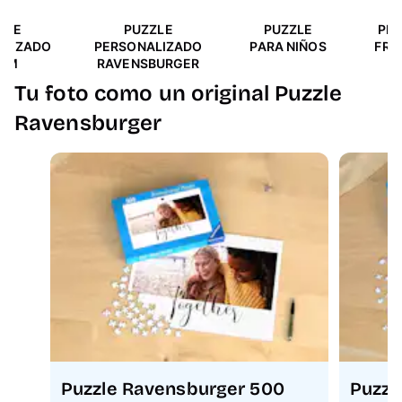
ZLE
PUZZLE
PUZZLE
PR
ALIZADO
PERSONALIZADO
PARA NIÑOS
FRE
XUM
RAVENSBURGER
Tu foto como un original Puzzle
Ravensburger
Puzzle Ravensburger 500
Puzzl