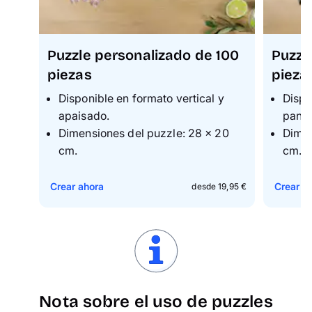
Puzzle personalizado de 100
Puzzl
piezas
pieza
Disponible en formato vertical y
Dispo
apaisado.
pano
Dimensiones del puzzle: 28 × 20
Dimen
cm.
cm.
Crear ahora
Crear a
desde 19,95 €
Nota sobre el uso de puzzles