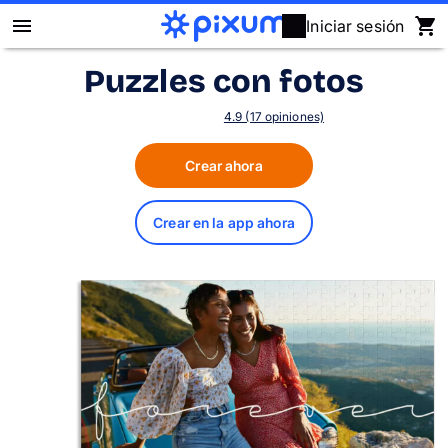
Iniciar sesión
Puzzles con fotos
Álbum Digital Pixum
4.9 (17 opiniones)
Fotos
Crear ahora
Cuadros
Crear en la app ahora
Puzzles
Calendarios
Regalos
Fundas