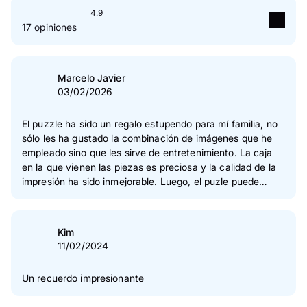
4.9
17 opiniones
5
Estrella(s)
94 %
4
Estrella(s)
6 %
Marcelo Javier
03/02/2026
3
Estrella(s)
0 %
2
Estrella(s)
0 %
El puzzle ha sido un regalo estupendo para mí familia, no
sólo les ha gustado la combinación de imágenes que he
1
Estrella(s)
0 %
empleado sino que les sirve de entretenimiento. La caja
en la que vienen las piezas es preciosa y la calidad de la
Verificación de las opiniones
impresión ha sido inmejorable. Luego, el puzle puede
enmarcarse y sin duda alguna es una de las mejores
formas de dar valor sentimental a un rincón de nuestra
casa. Enhorabuena a Pixum, una vez más, por vuestro
Kim
excelente servicio.
11/02/2024
Un recuerdo impresionante