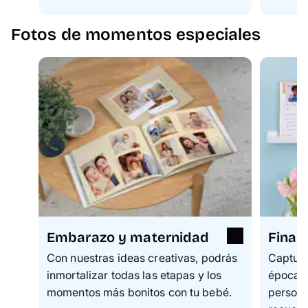
Fotos de momentos especiales
Embarazo y maternidad
Final
Con nuestras ideas creativas, podrás
Captura
inmortalizar todas las etapas y los
época e
momentos más bonitos con tu bebé.
persona