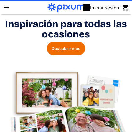
Iniciar sesión
Inspiración para todas las
Álbum Digital Pixum
ocasiones
Fotos
Descubrir más
Cuadros
Puzzles
Calendarios
Regalos
Fundas