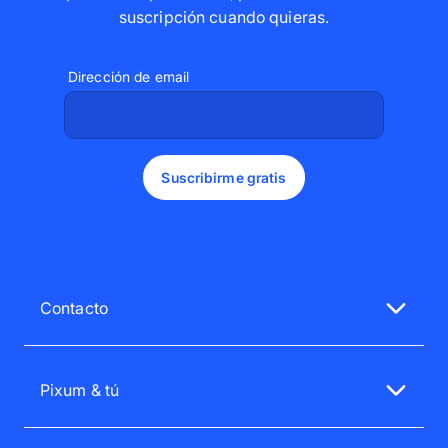
suscripción cuando quieras
.
Dirección de email
Suscribirme gratis
Contacto
Nuestro servicio de atención al cliente te atenderá
encantado.
Pixum & tú
Lu.-Vi. 08:00 - 20:00
service@pixum.com
Atención al cliente