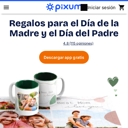
Iniciar sesión
Regalos para el Día de la
Álbum Digital Pixum
Madre y el Día del Padre
Fotos
4.8 (115 opiniones)
Cuadros
Descargar app gratis
Puzzles
Calendarios
Regalos
Fundas