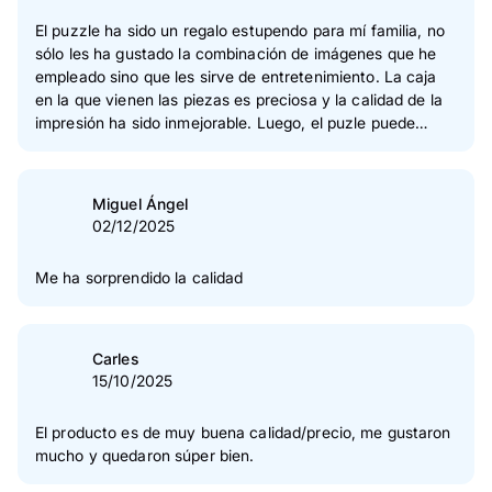
2
Estrella(s)
0 %
El puzzle ha sido un regalo estupendo para mí familia, no
sólo les ha gustado la combinación de imágenes que he
1
Estrella(s)
1 %
empleado sino que les sirve de entretenimiento. La caja
en la que vienen las piezas es preciosa y la calidad de la
Verificación de las opiniones
impresión ha sido inmejorable. Luego, el puzle puede
enmarcarse y sin duda alguna es una de las mejores
formas de dar valor sentimental a un rincón de nuestra
casa. Enhorabuena a Pixum, una vez más, por vuestro
Miguel Ángel
excelente servicio.
02/12/2025
Me ha sorprendido la calidad
Carles
15/10/2025
El producto es de muy buena calidad/precio, me gustaron
mucho y quedaron súper bien.