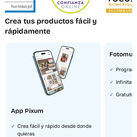
Crea tus productos fácil y
rápidamente
Fotomun
Programa 
Infinitas
Gratuito 
App Pixum
Crea fácil y rápido desde donde
quieras