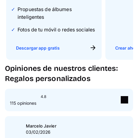
Propuestas de álbumes
inteligentes
Fotos de tu móvil o redes sociales
Descargar app gratis
Crear ahor
Opiniones de nuestros clientes:
Regalos personalizados
4.8
115 opiniones
5
Estrella(s)
83 %
4
Estrella(s)
14 %
Marcelo Javier
03/02/2026
3
Estrella(s)
3 %