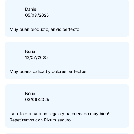
4
Estrella(s)
14 %
Daniel
05/08/2025
3
Estrella(s)
0 %
2
Estrella(s)
0 %
Muy buen producto, envío perfecto
1
Estrella(s)
0 %
Verificación de las opiniones
Nuria
12/07/2025
Muy buena calidad y colores perfectos
Núria
03/06/2025
La foto era para un regalo y ha quedado muy bien!
Repetiremos con Pixum seguro.