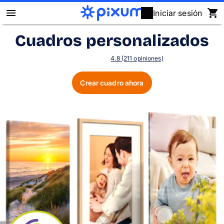
Iniciar sesión
Cuadros personalizados
Álbum Digital Pixum
4.8 (211 opiniones)
Fotos
Crear cuadro ahora
Cuadros
Puzzles
Calendarios
Regalos
Fundas