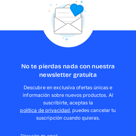
No te pierdas nada con nuestra
newsletter gratuita
Descubre en exclusiva ofertas únicas e
información sobre nuevos productos. Al
suscribirte, aceptas la
política de privacidad
,
puedes cancelar tu
suscripción cuando quieras
.
Dirección de email