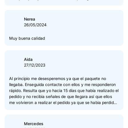
Nerea
26/05/2024
Muy buena calidad
Aida
27/12/2023
Al principio me desesperemos ya que el paquete no
llegaba. Enseguida contacte con ellos y me respondieron
rápido. Resulta que yo hacia 15 días que había realizado el
pedido y no recibia señales de que llegara así que ellos
me volvieron a realizar el pedido ya que se habia perdido
y era para regalar en navidad. Gracias a ellos lo tuve a
tiempo ya que me pusieron envío urgente y me lo
volvieron a mandar. Muchas graciaspor la atención y la
Mercedes
rapidez de volver a mandarme el pedido. La funda va