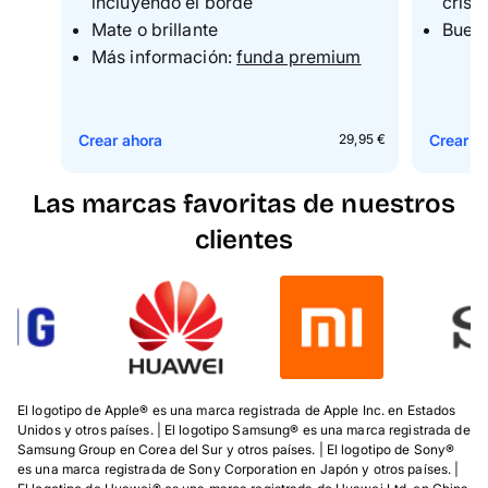
incluyendo el borde
crist
Mate o brillante
Buena
M
ás información:
funda premium
Crear ahora
Crear a
29,95 €
Las marcas favoritas de nuestros
clientes
El logotipo de Apple® es una marca registrada de Apple Inc. en Estados
Unidos y otros países. | El logotipo Samsung® es una marca registrada de
Samsung Group en Corea del Sur y otros países. | El logotipo de Sony®
es una marca registrada de Sony Corporation en Japón y otros países. |