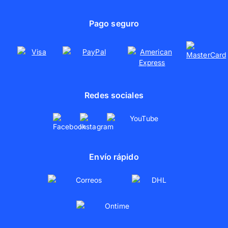
Área de prensa
Lienzos con fotos
Uso responsable de materiales
Pago seguro
Pósters personalizados
Colaboraciones
Redes sociales
Envío rápido