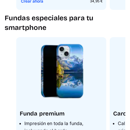
Crear ahora
34,95 €
Fundas especiales para tu
smartphone
Funda premium
Carca
Impresión en toda la funda,
Calid