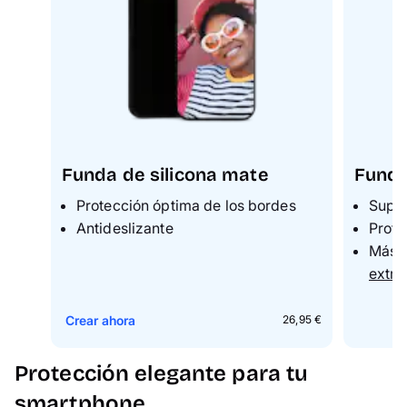
Funda de silicona mate
Funda
Protección óptima de los bordes
Super
Antideslizante
P
rote
M
ás 
extra
Crear ahora
26,95 €
Protección elegante para tu
smartphone