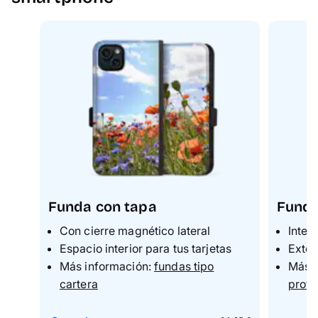
Funda con tapa
Funda
C
on cierre magnético lateral
I
nteri
Espacio interior para tus tarjetas
E
xter
M
ás información:
fundas tipo
M
ás 
cartera
prote