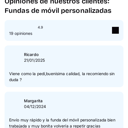
Opiniones de nuestros clientes:
Fundas de móvil personalizadas
4.9
19 opiniones
5
Estrella(s)
95 %
4
Estrella(s)
5 %
Ricardo
21/01/2025
3
Estrella(s)
0 %
2
Estrella(s)
0 %
Viene como la pedí,buenísima calidad, la recomiendo sin
duda ?
1
Estrella(s)
0 %
Verificación de las opiniones
Margarita
04/12/2024
Envío muy rápido y la funda del móvil personalizada bien
trabajada y muy bonita volvería a repetir gracias