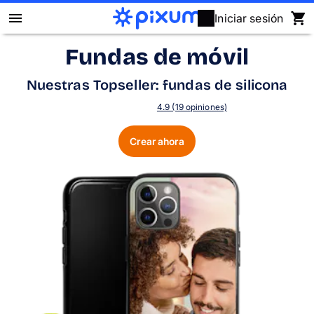
Iniciar sesión
Fundas de móvil
Álbum Digital Pixum
Nuestras Topseller: fundas de silicona
Fotos
4.9 (19 opiniones)
Cuadros
Crear ahora
Puzzles
Calendarios
Regalos
Fundas