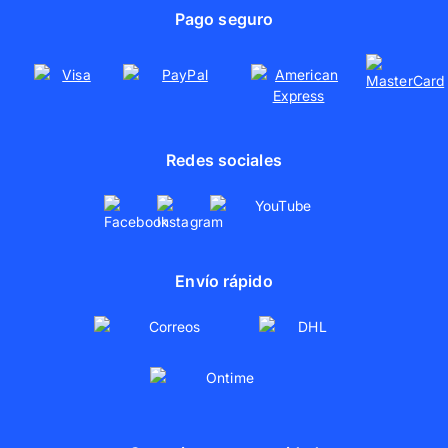
Uso responsable de materiales
Pago seguro
Pósters personalizados
Colaboraciones
Redes sociales
Envío rápido