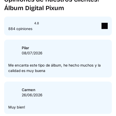
promocional introduciéndolo en el campo
Álbum Digital Pixum
indicado en la cesta para los códigos
descuento.
4.8
El carrito mostrará el importe que te
884 opiniones
ahorras y el gasto total.
5
Estrella(s)
83 %
4
Estrella(s)
16 %
Pilar
08/07/2026
3
Estrella(s)
1 %
2
Estrella(s)
0 %
Me encanta este tipo de álbum, he hecho muchos y la
calidad es muy buena
1
Estrella(s)
0 %
Verificación de las opiniones
Carmen
26/06/2026
Muy bien!