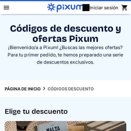
Iniciar sesión
Álbum Digital Pixum
Códigos de descuento y
ofertas Pixum
Fotos
¡Bienvenido
/a
a Pixum! ¿Buscas las mejores ofertas?
Cuadros
Para tu primer pedido, te hemos preparado una serie
de descuentos exclusivos.
Puzzles
Calendarios
PÁGINA DE INICIO
CÓDIGOS DESCUENTO
Regalos
Elige tu descuento
Fundas