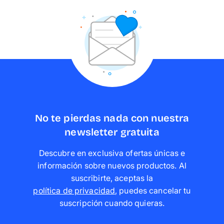
No te pierdas nada con nuestra
newsletter gratuita
Descubre en exclusiva ofertas únicas e
información sobre nuevos productos. Al
suscribirte, aceptas la
política de privacidad
,
puedes cancelar tu
suscripción cuando quieras
.