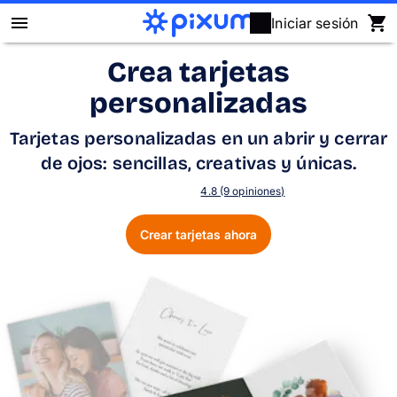
Iniciar sesión
Crea tarjetas
Álbum Digital Pixum
personalizadas
Fotos
Tarjetas personalizadas en un abrir y cerrar
de ojos: sencillas, creativas y únicas.
Cuadros
4.8 (9 opiniones)
Puzzles
Crear tarjetas ahora
Calendarios
Regalos
Fundas