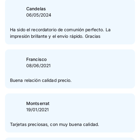
4
Estrella(s)
22 %
Candelas
06/05/2024
3
Estrella(s)
0 %
2
Estrella(s)
0 %
Ha sido el recordatorio de comunión perfecto. La
impresión brillante y el envío rápido. Gracias
1
Estrella(s)
0 %
Verificación de las opiniones
Francisco
08/06/2021
Buena relación calidad precio.
Montserrat
19/01/2021
Tarjetas preciosas, con muy buena calidad.