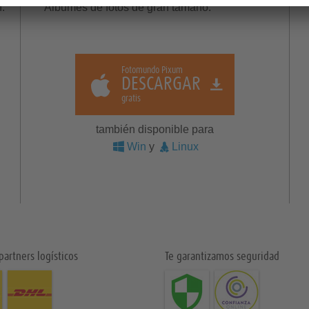
.
Álbumes de fotos de gran tamaño.
Fotomundo Pixum
DESCARGAR
gratis
también disponible para
Win
y
Linux
partners logísticos
Te garantizamos seguridad