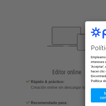
Editor online
Rápido & práctico:
Creación online sin descargar nada.
Recomendado para: