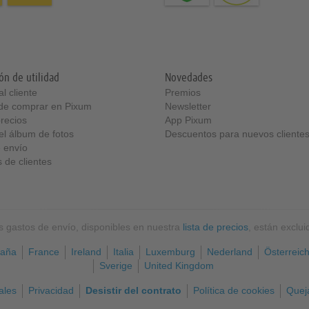
ón de utilidad
Novedades
l cliente
Premios
 de comprar en Pixum
Newsletter
precios
App Pixum
el álbum de fotos
Descuentos para nuevos cliente
 envío
 de clientes
os gastos de envío, disponibles en nuestra
lista de precios
, están exclu
aña
France
Ireland
Italia
Luxemburg
Nederland
Österreic
Sverige
United Kingdom
ales
Privacidad
Desistir del contrato
Política de cookies
Queja