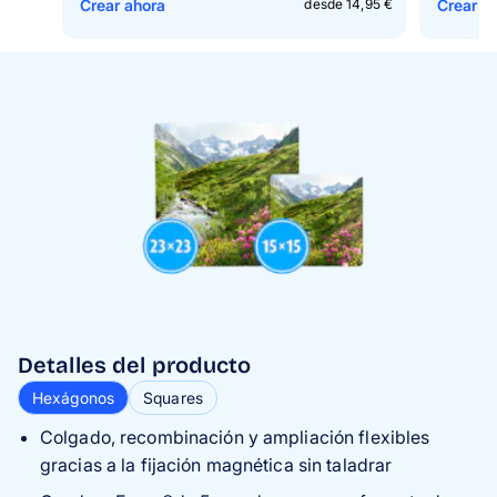
Crear ahora
Crear a
desde 14,95 €
Detalles del producto
Hexágonos
Squares
Colgado, recombinación y ampliación flexibles
gracias a la fijación magnética sin taladrar