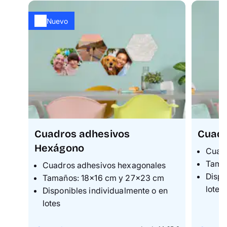
Nuevo
Cuadros adhesivos
Cuadr
Hexágono
Cuad
Tama
Cuadros adhesivos hexagonales
Dispo
Tamaños: 18×16 cm y 27×23 cm
lotes
Disponibles individualmente o en
lotes