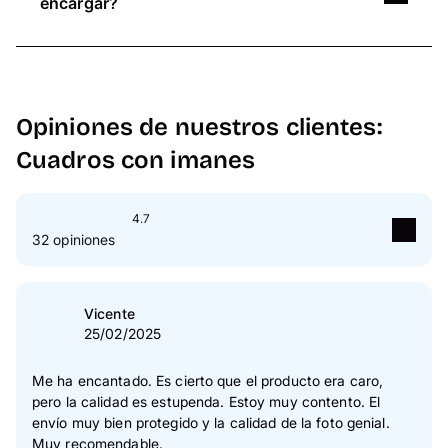
encargar?
directamente online desde 14,95€. Podrás
diseñar sus fotos y tu pared personalizadas de
Para crear tu mural de pared personalizado
forma creativa.
puedes diseñar tantas fotos como desees. Pixum
también te ofrece la opción de pedir paquetes
Opiniones de nuestros clientes:
prediseñados de 4, 9 y 12. A parte de este
paquete como plantilla, también tienes la
Cuadros con imanes
posibilidad de comprar cuadrados individuales
por separado.
4.7
32 opiniones
5
Estrella(s)
72 %
4
Estrella(s)
28 %
Vicente
25/02/2025
3
Estrella(s)
0 %
2
Estrella(s)
0 %
Me ha encantado. Es cierto que el producto era caro,
pero la calidad es estupenda. Estoy muy contento. El
1
Estrella(s)
0 %
envío muy bien protegido y la calidad de la foto genial.
Muy recomendable.
Verificación de las opiniones