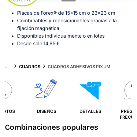
Tarjetas
Placas de Forex® de 15×15 cm o 23×23 cm
Inspiración
Combinables y reposicionables gracias a la
fijación magnética
Atención al cliente
Disponibles individualmente o en lotes
Desde solo 14,95 €
...
CUADROS
CUADROS ADHESIVOS PIXUM
MATOS
DISEÑOS
DETALLES
PREGU
FRECUE
Combinaciones populares