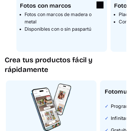
Fotos con marcos
Fotos
Fotos con marcos de madera o
Placa
metal
Con o
Disponibles con o sin paspartú
Crea tus productos fácil y
rápidamente
Fotomun
Programa 
Infinitas
Gratuito 