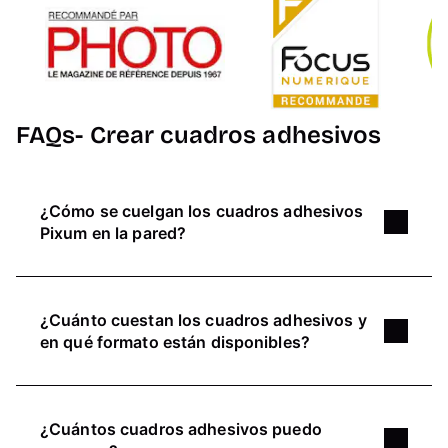
FAQs- Crear cuadros adhesivos
¿Cómo se cuelgan los cuadros adhesivos
Pixum en la pared?
Los cuadros adhesivos Pixum se fijan a la pared
con un imán: son autoadhesivos. El
imán fijado
¿Cuánto cuestan los cuadros adhesivos y
en la parte posterior
hace que el diseño de tu
en qué formato están disponibles?
collage sea realmente fácil: te ahorrarás el tener
que taladrar y los problemas de si la pared de tu
Los cuadros adhesivos Pixum (imán incl.) están
casa puede soportar la carga.
disponibles actualmente en los formatos 15×15
¿Cuántos cuadros adhesivos puedo
cm o 23×23 cm y pueden encargarse