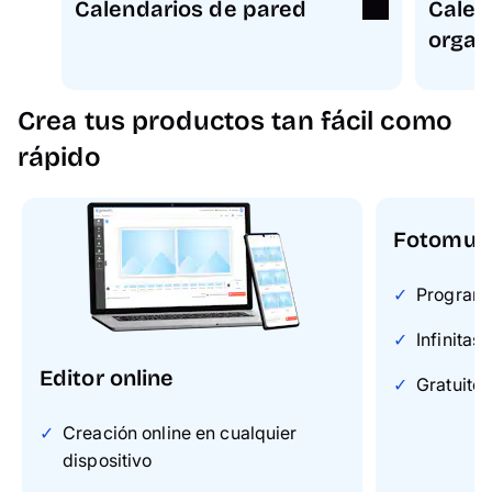
Calendarios de pared
Calen
organ
Crea tus productos tan fácil como
rápido
Fotomun
Programa 
Infinitas
Editor online
Gratuito 
Creación online en cualquier
dispositivo