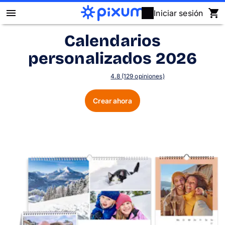
Iniciar sesión
Calendarios
Álbum Digital Pixum
personalizados 2026
Fotos
4.8 (129 opiniones)
Cuadros
Crear ahora
Puzzles
Calendarios
Regalos
Fundas