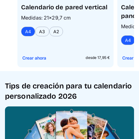
Calendario de pared vertical
Calen
pano
Medidas: 21×29,7 cm
Medida
A4
A3
A2
A4
Crear ahora
Crear a
desde 17,95 €
Tips de creación para tu calendario
personalizado 2026