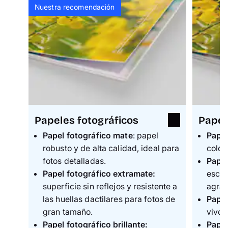
Nuestra recomendación
Papeles fotográficos
Papel
Papel fotográfico mate
: papel
Pape
robusto y de alta calidad, ideal para
color 
fotos detalladas.
Pape
Papel fotográfico extramate:
escri
superficie sin reflejos y resistente a
agrad
las huellas dactilares para fotos de
Papel
gran tamaño.
vivos
Papel fotográfico brillante:
Pape