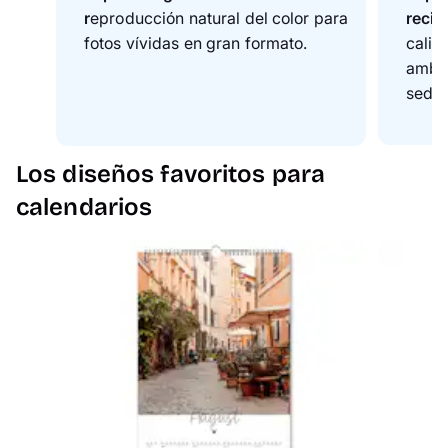
r
eproducción natural del color para
recic
fotos vívidas en gran formato.
calid
ambie
sedos
Los diseños favoritos para
calendarios