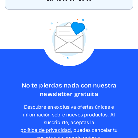
No te pierdas nada con nuestra
newsletter gratuita
Descubre en exclusiva ofertas únicas e
información sobre nuevos productos. Al
suscribirte, aceptas la
política de privacidad
,
puedes cancelar tu
suscripción cuando quieras
.