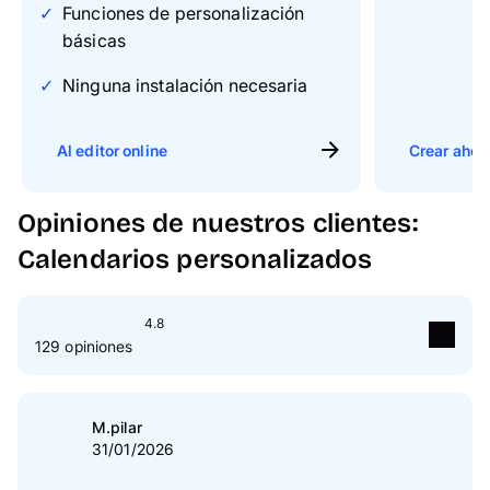
Funciones de personalización
básicas
Ninguna instalación necesaria
Al editor online
Crear ahor
Opiniones de nuestros clientes:
Calendarios personalizados
4.8
129 opiniones
5
Estrella(s)
83 %
4
Estrella(s)
17 %
M.pilar
31/01/2026
3
Estrella(s)
0 %