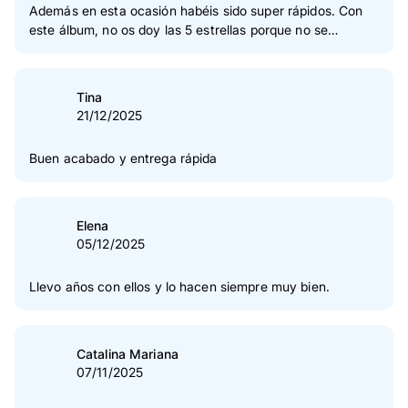
Además en esta ocasión habéis sido super rápidos. Con
este álbum, no os doy las 5 estrellas porque no se
ajustaron bien las fotos. Cambié el tipo de papel, pero no
el tamaño. Considero que tendríais avisar si hay variación
del tamaño, siendo el mismo formato.
Tina
21/12/2025
Buen acabado y entrega rápida
Elena
05/12/2025
Llevo años con ellos y lo hacen siempre muy bien.
Catalina Mariana
07/11/2025