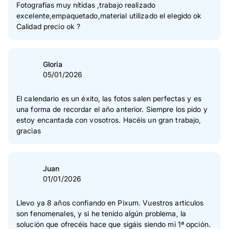
2
Estrella(s)
0 %
Fotografías muy nítidas ,trabajo realizado
excelente,empaquetado,material utilizado el elegido ok
1
Estrella(s)
0 %
Calidad precio ok ?
Verificación de las opiniones
Gloria
05/01/2026
El calendario es un éxito, las fotos salen perfectas y es
una forma de recordar el año anterior. Siempre los pido y
estoy encantada con vosotros. Hacéis un gran trabajo,
gracias
Juan
01/01/2026
Llevo ya 8 años confiando en Pixum. Vuestros artículos
son fenomenales, y si he tenido algún problema, la
solución que ofrecéis hace que sigáis siendo mi 1ª opción.