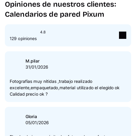
Opiniones de nuestros clientes:
Calendarios de pared Pixum
4.8
129 opiniones
5
Estrella(s)
83 %
4
Estrella(s)
17 %
M.pilar
31/01/2026
3
Estrella(s)
0 %
2
Estrella(s)
0 %
Fotografías muy nítidas ,trabajo realizado
excelente,empaquetado,material utilizado el elegido ok
1
Estrella(s)
0 %
Calidad precio ok ?
Verificación de las opiniones
Gloria
05/01/2026