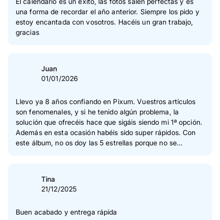
El calendario es un éxito, las fotos salen perfectas y es
una forma de recordar el año anterior. Siempre los pido y
estoy encantada con vosotros. Hacéis un gran trabajo,
gracias
Juan
01/01/2026
Llevo ya 8 años confiando en Pixum. Vuestros artículos
son fenomenales, y si he tenido algún problema, la
solución que ofrecéis hace que sigáis siendo mi 1ª opción.
Además en esta ocasión habéis sido super rápidos. Con
este álbum, no os doy las 5 estrellas porque no se
ajustaron bien las fotos. Cambié el tipo de papel, pero no
el tamaño. Considero que tendríais avisar si hay variación
del tamaño, siendo el mismo formato.
Tina
21/12/2025
Buen acabado y entrega rápida