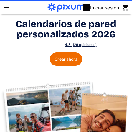
Iniciar sesión
Calendarios de pared
Álbum Digital Pixum
personalizados 2026
Fotos
4.8 (129 opiniones)
Cuadros
Crear ahora
Puzzles
Calendarios
Regalos
Fundas