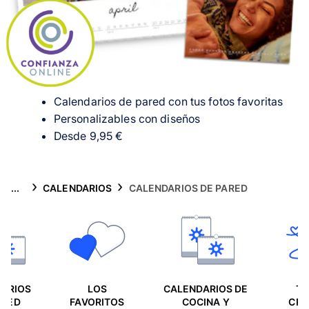
Tarjetas
Inspiración
Atención al cliente
Calendarios de pared con tus fotos favoritas
Personalizables con
diseños
Desde 9,95 €
...
CALENDARIOS
CALENDARIOS DE PARED
ARIOS
LOS
CALENDARIOS DE
TI
ARED
FAVORITOS
COCINA Y
CRE