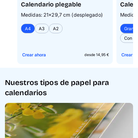
Calendario plegable
Calen
Medidas: 21×29,7 cm (desplegado)
Medida
A4
A3
A2
Grand
Con fo
Crear ahora
Crear a
desde 14,95 €
Nuestros tipos de papel para
calendarios