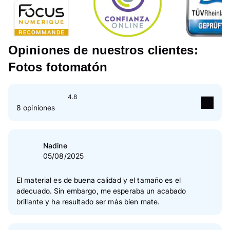
Opiniones de nuestros clientes:
Fotos fotomatón
4.8
8 opiniones
5
Estrella(s)
75 %
4
Estrella(s)
25 %
Nadine
05/08/2025
3
Estrella(s)
0 %
2
Estrella(s)
0 %
El material es de buena calidad y el tamaño es el
adecuado. Sin embargo, me esperaba un acabado
1
Estrella(s)
0 %
brillante y ha resultado ser más bien mate.
Verificación de las opiniones