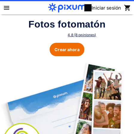
Iniciar sesión
Fotos fotomatón
Álbum Digital Pixum
4.8 (8 opiniones)
Fotos
Crear ahora
Cuadros
Puzzles
Calendarios
Regalos
Fundas