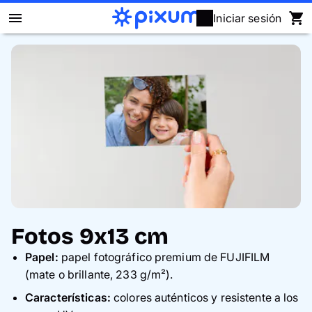
Iniciar sesión
Álbum Digital Pixum
Fotos
Cuadros
Puzzles
Calendarios
Fotos 9x13 cm
Regalos
Papel:
papel fotográfico premium de FUJIFILM
(mate o brillante, 233 g/m²).
Fundas
Características:
colores auténticos y resistente a los