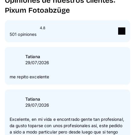
Opiniones de nuestros clientes:
Pixum Fotoabzüge
4.8
501 opiniones
5
Estrella(s)
83 %
4
Estrella(s)
16 %
Tatiana
29/07/2026
3
Estrella(s)
0 %
2
Estrella(s)
0 %
me repito excelente
1
Estrella(s)
0 %
Verificación de las opiniones
Tatiana
29/07/2026
Excelente, en mi vida e encontrado gente tan profesional,
da gusto toparse con unos profesionales así, este pedido
a sido a modo particular pero desde luego que si tengo