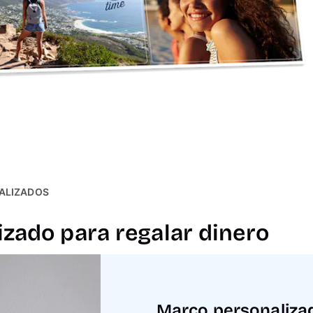
ALIZADOS
zado para regalar dinero
Marco personalizad
Marco personalizad
Marco personalizad