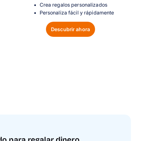
Crea regalos personalizados
Personaliza fácil y rápidamente
Descubrir ahora
o para regalar dinero
o para regalar dinero
o para regalar dinero