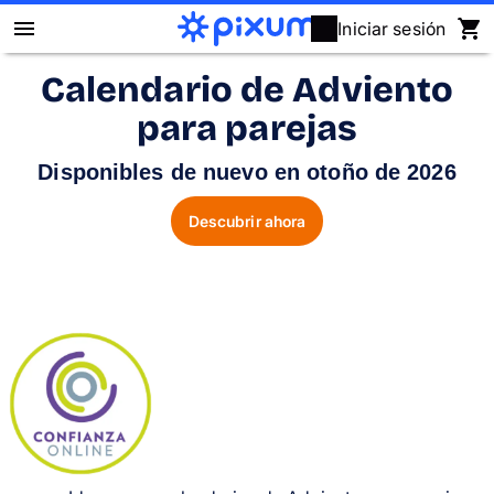
Iniciar sesión
Calendario de Adviento
Álbum Digital Pixum
para parejas
Fotos
Disponibles de nuevo en otoño de 2026
Cuadros
Descubrir ahora
Puzzles
Calendarios
Regalos
Fundas