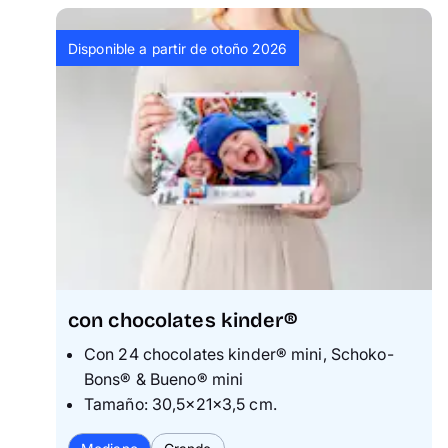
Disponible a partir de otoño 2026
con chocolates kinder®
Con 24 chocolates kinder® mini, Schoko-
Bons® & Bueno® mini
Tamaño: 30,5×21×3,5 cm.