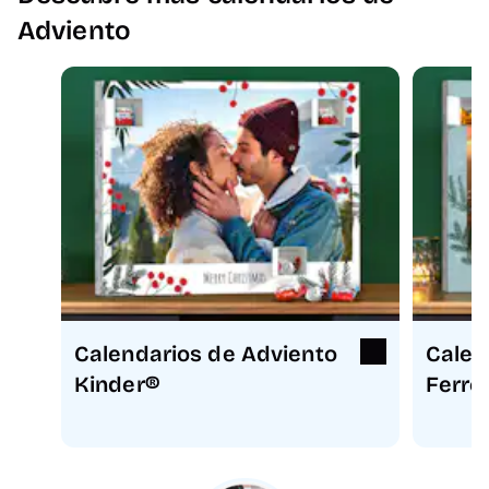
Adviento
Calendarios de Adviento
Calen
Kinder®
Ferre