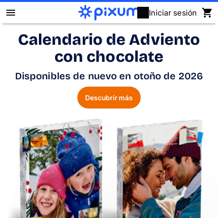
Iniciar sesión
Calendario de Adviento
Álbum Digital Pixum
con chocolate
Fotos
Disponibles de nuevo en otoño de 2026
Cuadros
Descubrir más
Puzzles
Calendarios
Regalos
Fundas