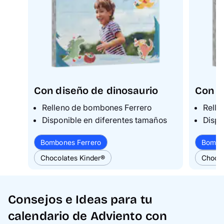
Con diseño de dinosaurio
Con d
Relleno de bombones Ferrero
Relle
Disponible en diferentes tamaños
Dispo
Bombones Ferrero
Bombo
Chocolates Kinder®
Chocol
Consejos e Ideas para tu
calendario de Adviento con