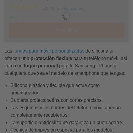
Regalos para
maternidad
personalizados
mesa
organizadores
fotos collage
bodas
5.0
/ 5
(
5
valoraciones
)
IVA incl.
Puzzles de 500 piezas
Calendarios A3
Crear ahora
Juegos con fotos
Imanes
Puzzles de 1.000 piezas
personalizados
Cajas con fotos
Fundas Sony
Fundas Nokia
Calendario de
Calendarios A2
Álbum para bebé
Tarjetas de
Tarjetas de
Adviento póster
Las
fundas para móvil personalizadas
de silicona te
cumpleaños
agradecimiento
Fotos con marcos
Fotos en
Puzzles de 1.500 piezas
ofrecen una
protección flexible
para tu teléfono móvil, así
metacrilato
Regalos de
Fotos de carné
Calendarios A4
como un
toque personal
para tu Samsung, iPhone o
Navidad
Álbumes de boda
con chocolate
cualquiera que sea el modelo de smartphone que tengas:
Fotos grandes
Calendarios A5
Álbum de comunión
Textiles
Material de
Silicona elástica y flexible que actúa como
Fundas Xiaomi
Regalos para amigos
sin chocolate
oficina
amortiguador.
Scrapbook
Tips para calendarios
Ideas para álbumes
Cubierta protectora fina con cortes precisos.
Fotos en aluminio
Cuadros en vidrio
Ideas calendario de Adviento
Fundas de silicona
Las esquinas y los bordes del teléfono móvil quedan
¿Mates o brillantes
Ideas para calendarios
completamente recubiertos.
Plantillas gratuitas
Ideas de calendarios de
La superficie antideslizante garantiza un buen agarre.
Fundas con cuerda
Cuadros en Forex®
Adviento para parejas
Técnica de impresión especial para los modelos