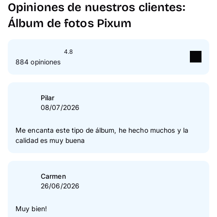
Opiniones de nuestros clientes:
Álbum de fotos Pixum
4.8
884 opiniones
5
Estrella(s)
83 %
4
Estrella(s)
16 %
Pilar
08/07/2026
3
Estrella(s)
1 %
2
Estrella(s)
0 %
Me encanta este tipo de álbum, he hecho muchos y la
calidad es muy buena
1
Estrella(s)
0 %
Verificación de las opiniones
Carmen
26/06/2026
Muy bien!