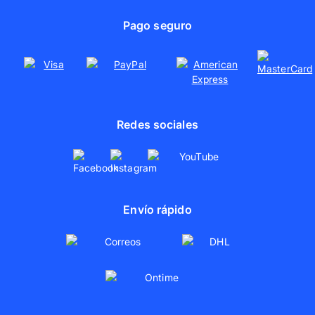
Área de prensa
Lienzos con fotos
Uso responsable de materiales
Pago seguro
Pósters personalizados
Colaboraciones
Redes sociales
Envío rápido