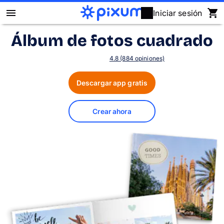
Iniciar sesión
Álbum de fotos cuadrado
Álbum Digital Pixum
4.8 (884 opiniones)
Fotos
Descargar app gratis
Cuadros
Crear ahora
Puzzles
Calendarios
Regalos
Fundas