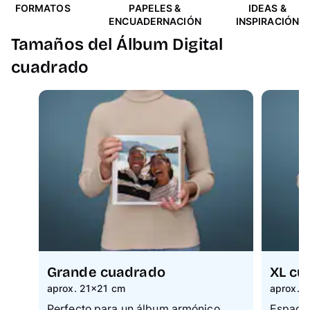
FORMATOS
PAPELES &
IDEAS &
ENCUADERNACIÓN
INSPIRACIÓN
Tamaños del Álbum Digital
cuadrado
Grande cuadrado
XL cu
aprox. 21×21 cm
aprox. 
Perfecto para un álbum armónico.
Espacio