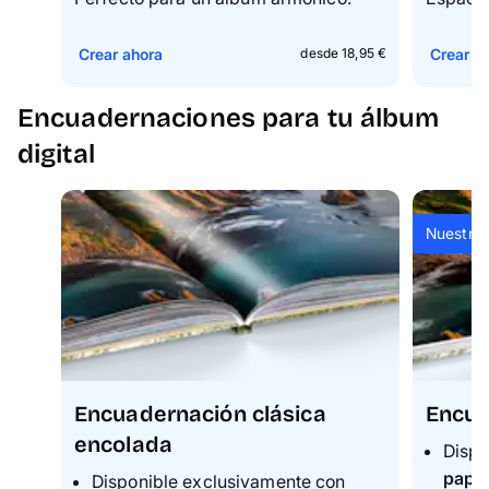
Crear ahora
Crear a
desde 18,95 €
Encuadernaciones para tu álbum
digital
Nuestra
Encuadernación clásica
Encua
encolada
Dispo
papel
Disponible exclusivamente con