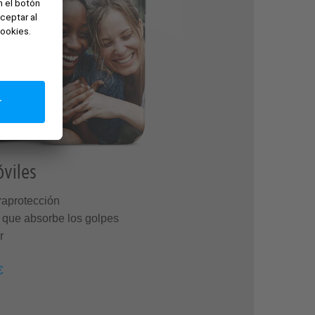
viles
raprotección
a que absorbe los golpes
r
€