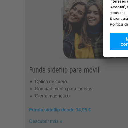
Funda sideflip para móvil
Óptica de cuero
Compartimento para tarjetas
Cierre magnético
Funda sideflip desde 34,95 €
Descubrir más »