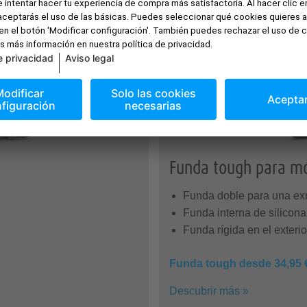
Funda tough para mó
Funda doble para una ex
Funda interna de silicon
Funda rígida en el exterio
Funda tough desde 34,95 
Descubrir más »