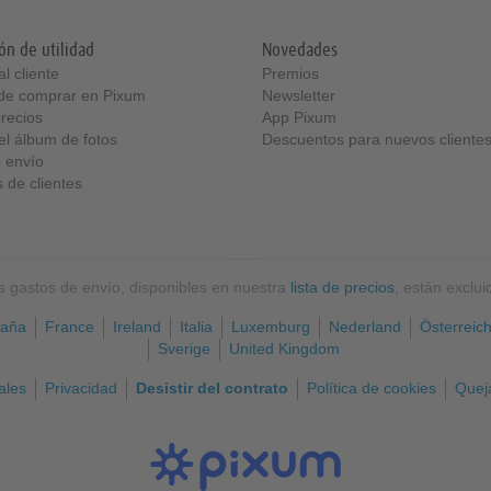
ón de utilidad
Novedades
l cliente
Premios
 de comprar en Pixum
Newsletter
precios
App Pixum
el álbum de fotos
Descuentos para nuevos cliente
 envío
 de clientes
os gastos de envío, disponibles en nuestra
lista de precios
, están exclu
aña
France
Ireland
Italia
Luxemburg
Nederland
Österreic
Sverige
United Kingdom
ales
Privacidad
Desistir del contrato
Política de cookies
Queja