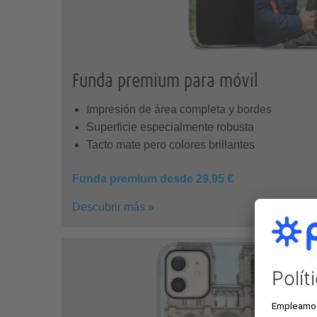
Funda premium para móvil
Impresión de área completa y bordes
Superficie especialmente robusta
Tacto mate pero colores brillantes
Funda premium desde 29,95 €
Descubrir más »