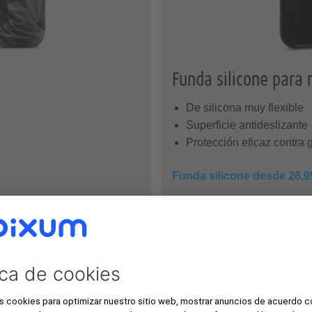
Funda silicone para 
De silicona muy flexible
Superficie antideslizante
Protección eficaz contra 
Funda silicone desde 26,9
Descubrir más »