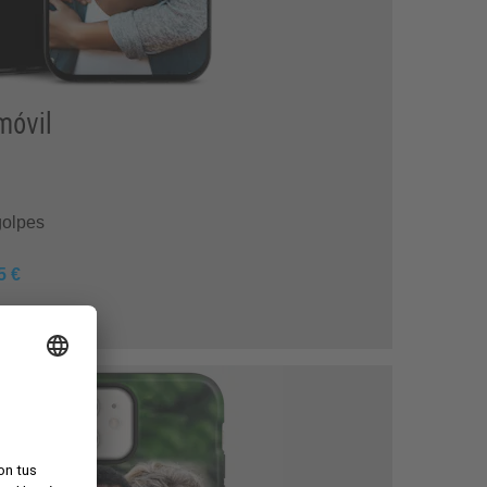
móvil
golpes
5 €