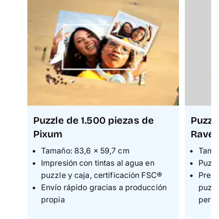
Puzzle de 1.500 piezas de
Puzzl
Pixum
Raven
Tamaño: 83,6 × 59,7 cm
Tama
Impresión con tintas al agua en
Puzzl
puzzle y caja, certificación FSC®
Prese
Envío rápido gracias a producción
puzzl
propia
perso