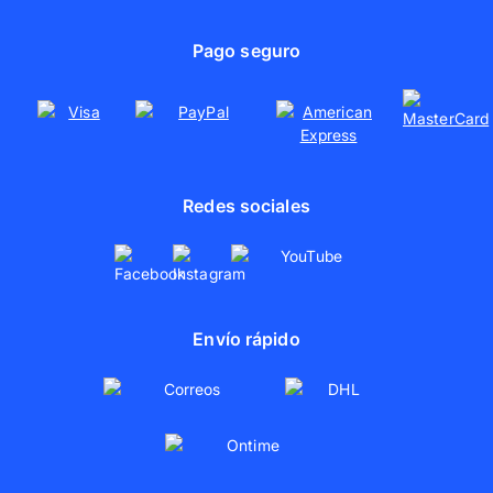
Área de prensa
Lienzos con fotos
Uso responsable de materiales
Pago seguro
Pósters personalizados
Colaboraciones
Redes sociales
Envío rápido