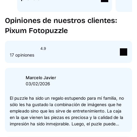
Opiniones de nuestros clientes:
Pixum Fotopuzzle
4.9
17 opiniones
5
Estrella(s)
94 %
4
Estrella(s)
6 %
Marcelo Javier
03/02/2026
3
Estrella(s)
0 %
2
Estrella(s)
0 %
El puzzle ha sido un regalo estupendo para mí familia, no
sólo les ha gustado la combinación de imágenes que he
1
Estrella(s)
0 %
empleado sino que les sirve de entretenimiento. La caja
en la que vienen las piezas es preciosa y la calidad de la
Verificación de las opiniones
impresión ha sido inmejorable. Luego, el puzle puede
enmarcarse y sin duda alguna es una de las mejores
formas de dar valor sentimental a un rincón de nuestra