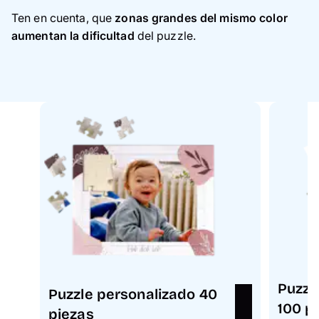
Ten en cuenta, que
zonas grandes del mismo color
aumentan la dificultad
del puzzle.
Puzzl
Puzzle personalizado 40
100 p
piezas