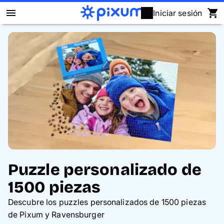
Iniciar sesión
Álbum Digital Pixum
Fotos
Cuadros
Puzzles
Calendarios
Puzzle personalizado de
Regalos
1500 piezas
Fundas
Descubre los puzzles personalizados de 1500 piezas
de Pixum y Ravensburger