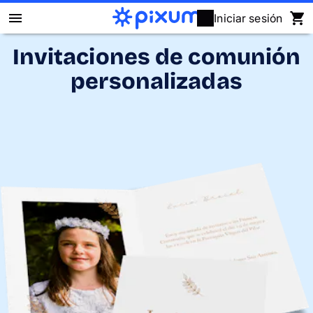
Iniciar sesión
Invitaciones de comunión
Álbum Digital Pixum
personalizadas
Fotos
Cuadros
Puzzles
Calendarios
Regalos
Fundas