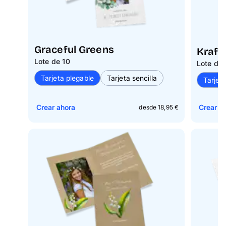
Graceful Greens
Kraft
Lote de 10
Lote de 
Tarjeta plegable
Tarjeta sencilla
Tarjet
Crear ahora
Crear a
desde 18,95 €