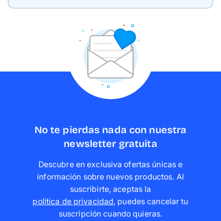
No te pierdas nada con nuestra
newsletter gratuita
Descubre en exclusiva ofertas únicas e
información sobre nuevos productos. Al
suscribirte, aceptas la
política de privacidad
,
puedes cancelar tu
suscripción cuando quieras
.