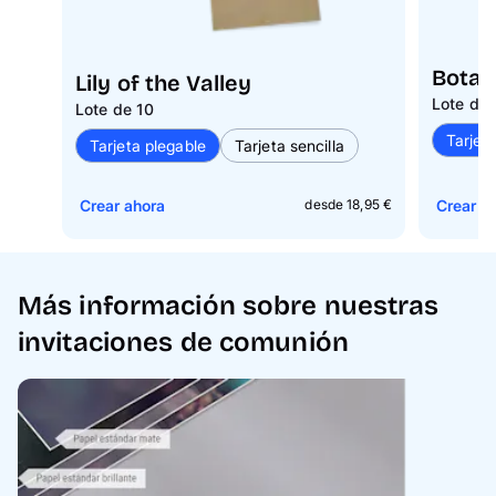
Botan
Lily of the Valley
Lote de 
Lote de 10
Tarjet
Tarjeta plegable
Tarjeta sencilla
Crear ahora
Crear a
desde 18,95 €
Más información sobre nuestras
invitaciones de comunión