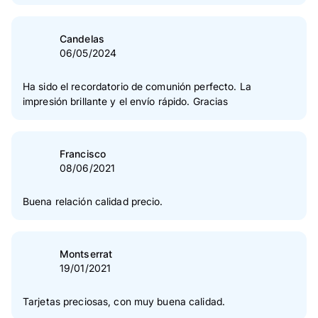
5
Estrella(s)
78 %
4
Estrella(s)
22 %
Candelas
06/05/2024
3
Estrella(s)
0 %
2
Estrella(s)
0 %
Ha sido el recordatorio de comunión perfecto. La
impresión brillante y el envío rápido. Gracias
1
Estrella(s)
0 %
Verificación de las opiniones
Francisco
08/06/2021
Buena relación calidad precio.
Montserrat
19/01/2021
Tarjetas preciosas, con muy buena calidad.