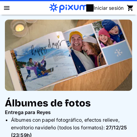
Iniciar sesión
Álbum Digital Pixum
Fotos
Cuadros
Puzzles
Calendarios
Álbumes de fotos
Regalos
Entrega para Reyes
Álbumes con papel fotográfico, efectos relieve,
Fundas
envoltorio navideño (todos los formatos):
27/12/25
(23:59h)