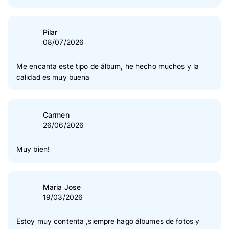
5
Estrella(s)
83 %
4
Estrella(s)
16 %
Pilar
08/07/2026
3
Estrella(s)
1 %
2
Estrella(s)
0 %
Me encanta este tipo de álbum, he hecho muchos y la
calidad es muy buena
1
Estrella(s)
0 %
Verificación de las opiniones
Carmen
26/06/2026
Muy bien!
Maria Jose
19/03/2026
Estoy muy contenta ,siempre hago álbumes de fotos y