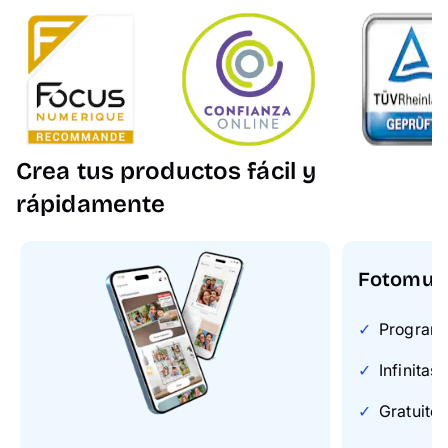
Crea tus productos fácil y
rápidamente
Fotomun
Programa 
Infinitas
Gratuito 