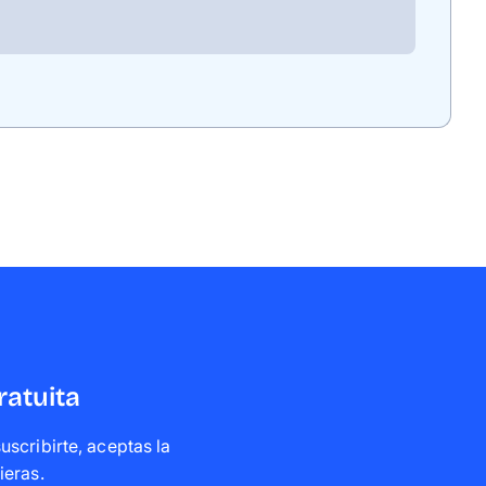
ratuita
scribirte, aceptas la
ieras
.