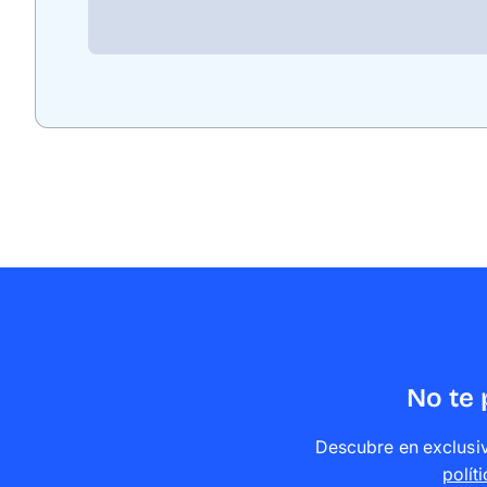
No te 
Descubre en exclusiv
polít