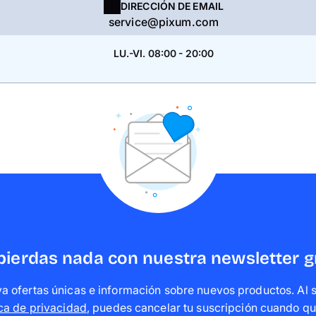
DIRECCIÓN DE EMAIL
service@pixum.com
LU.-VI. 08:00 - 20:00
pierdas nada con nuestra newsletter g
a ofertas únicas e información sobre nuevos productos. Al su
ica de privacidad
,
puedes cancelar tu suscripción cuando qu