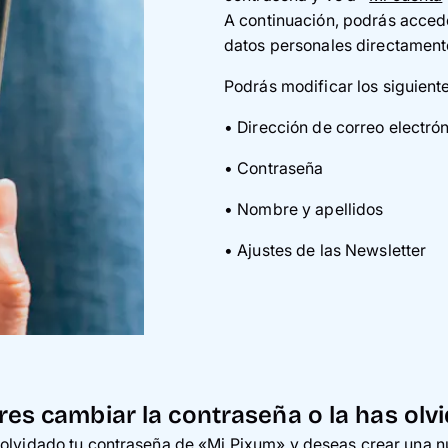
A continuación, podrás accede
datos personales directamente
Podrás modificar los siguient
• Dirección de correo electró
• Contrase
ña
• Nombre y apellidos
• Ajustes de las Newsletter
res cambiar la contraseña o la has olv
olvidado tu contraseña de «Mi Pixum» y deseas crear una 