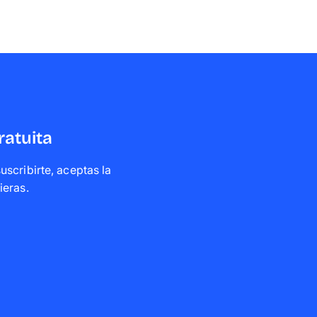
ratuita
scribirte, aceptas la
ieras
.