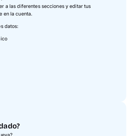
r a las diferentes secciones y editar tus
 en la cuenta.
es datos:
nico
idado?
nueva?