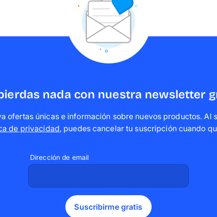
pierdas nada con nuestra newsletter g
a ofertas únicas e información sobre nuevos productos. Al su
ica de privacidad
,
puedes cancelar tu suscripción cuando qu
Dirección de email
Suscribirme gratis