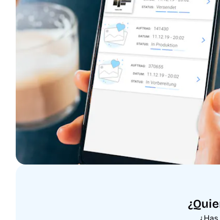
¿Quie
¿Has 