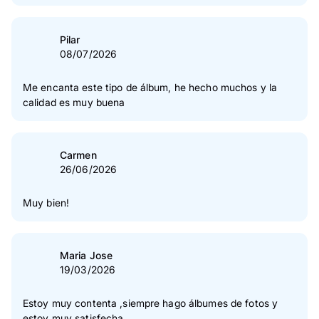
5
Estrella(s)
83 %
4
Estrella(s)
16 %
Pilar
08/07/2026
3
Estrella(s)
1 %
2
Estrella(s)
0 %
Me encanta este tipo de álbum, he hecho muchos y la
calidad es muy buena
1
Estrella(s)
0 %
Verificación de las opiniones
Carmen
26/06/2026
Muy bien!
Maria Jose
19/03/2026
Estoy muy contenta ,siempre hago álbumes de fotos y
estoy muy satisfecha