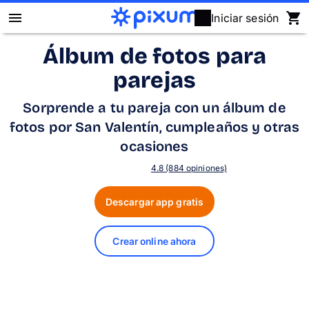
Iniciar sesión
Álbum de fotos para
Álbum Digital Pixum
parejas
Fotos
Sorprende a tu pareja con un álbum de
fotos por San Valentín, cumpleaños y otras
Cuadros
ocasiones
Puzzles
4.8 (884 opiniones)
Descargar app gratis
Calendarios
Regalos
Crear online ahora
Fundas