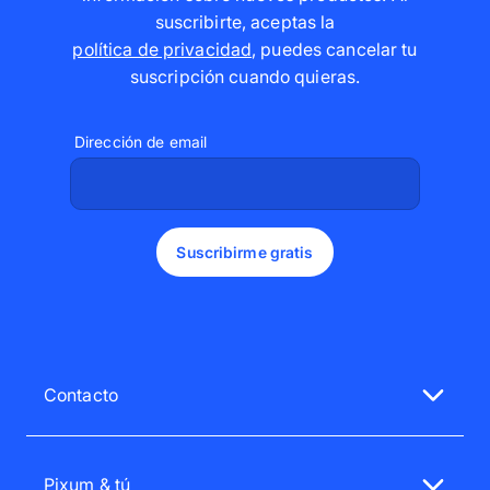
suscribirte, aceptas la
política de privacidad
,
puedes cancelar tu
suscripción cuando quieras
.
Dirección de email
Suscribirme gratis
Contacto
Nuestro servicio de atención al cliente te atenderá
encantado.
Pixum & tú
Lu.-Vi. 08:00 - 20:00