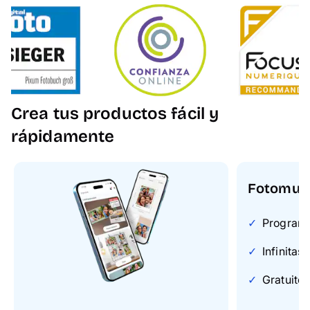
Crea tus productos fácil y
rápidamente
Fotomun
Programa 
Infinitas
Gratuito 