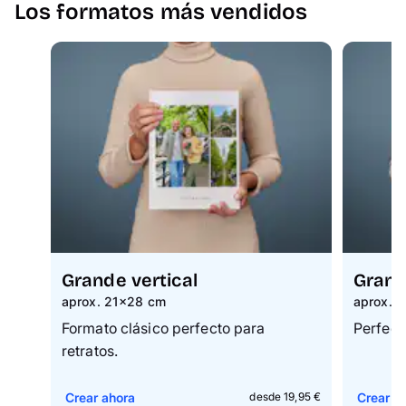
Los formatos más vendidos
Grande vertical
Grand
aprox. 21×28 cm
aprox. 
Formato clásico perfecto para
Perfect
retratos.
Crear ahora
Crear a
desde 19,95 €