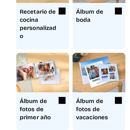
Recetario de
Álbum de
cocina
boda
personalizad
o
Álbum de
Álbum de
fotos de
fotos de
primer año
vacaciones