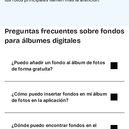
Preguntas frecuentes sobre fondos
para álbumes digitales
¿Puedo añadir un fondo al álbum de fotos
de forma gratuita?
Sí. Con la ayuda del software Pixum Fotomundo,
el diseñador online, puedes añadir fondos para
¿Cómo puedo insertar fondos en mi álbum
álbumes de fotos de forma gratuita en diferentes
de fotos en la aplicación?
colores y variantes.
En la app Pixum, puedes seleccionar entre
numerosos colores de fondo en el menú de
¿Dónde puedo encontrar fondos en el
edición situado en la parte superior derecha.