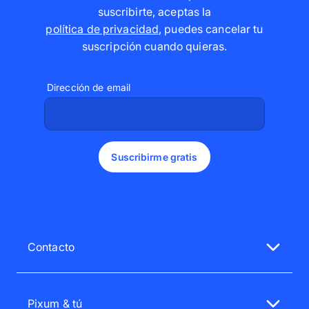
suscribirte, aceptas la
política de privacidad
,
puedes cancelar tu
suscripción cuando quieras
.
Dirección de email
Suscribirme gratis
Contacto
Nuestro servicio de atención al cliente te atenderá
encantado.
Pixum & tú
Lu.-Vi. 08:00 - 20:00