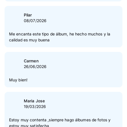
5
Estrella(s)
83 %
4
Estrella(s)
16 %
Pilar
08/07/2026
3
Estrella(s)
1 %
2
Estrella(s)
0 %
Me encanta este tipo de álbum, he hecho muchos y la
calidad es muy buena
1
Estrella(s)
0 %
Verificación de las opiniones
Carmen
26/06/2026
Muy bien!
Maria Jose
19/03/2026
Estoy muy contenta ,siempre hago álbumes de fotos y
estoy muy satisfecha