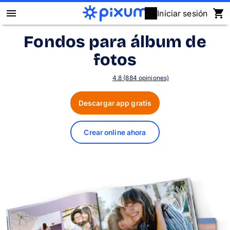
Iniciar sesión
Fondos para álbum de
Álbum Digital Pixum
fotos
Fotos
4.8 (884 opiniones)
Cuadros
Descargar app gratis
Puzzles
Crear online ahora
Calendarios
Regalos
Fundas