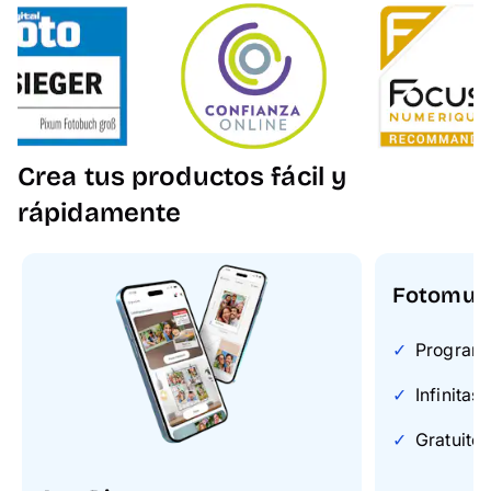
Crea tus productos fácil y
rápidamente
Fotomun
Programa 
Infinitas
Gratuito 