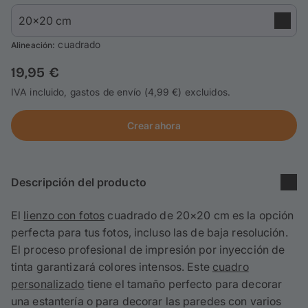
Tarjetas
Inspiración
: cuadrado
Alineación
19,95 €
Atención al cliente
IVA incluido, gastos de envío (4,99 €) excluidos.
Iniciar sesión / Registrarse
Crear ahora
Descripción del producto
El
lienzo con fotos
cuadrado de 20×20 cm es la opción
perfecta para tus fotos, incluso las de baja resolución.
El proceso profesional de impresión por inyección de
tinta garantizará colores intensos. Este
cuadro
personalizado
tiene el tamaño perfecto para decorar
una estantería o para decorar las paredes con varios