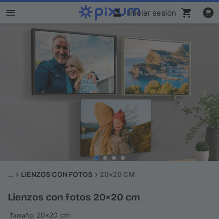
Iniciar sesión
Álbum Digital Pixum
Fotos
Cuadros
Puzzles
Calendarios
Regalos
...
LIENZOS CON FOTOS
20×20 CM
Lienzos con fotos 20×20 cm
Fundas
: 20×20 cm
Tamaño