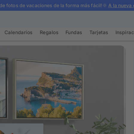
de fotos de vacaciones de la forma más fácil!🌞
A la nueva 
Calendarios
Regalos
Fundas
Tarjetas
Inspira