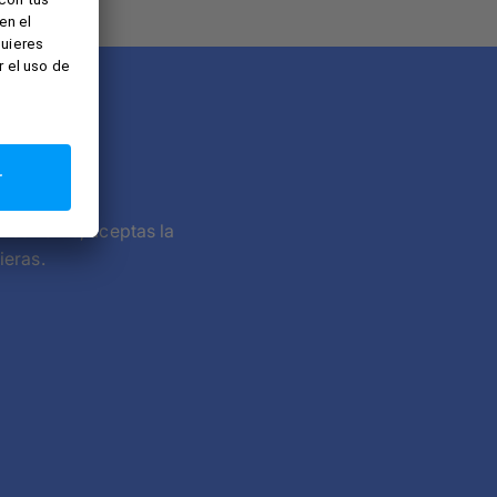
ratuita
scribirte, aceptas la
ieras.