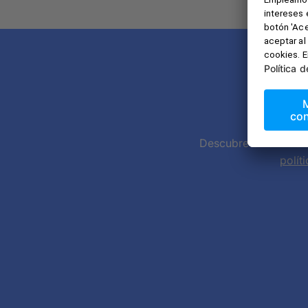
sencillos pasos.
No te 
Descubre en exclusiv
polít