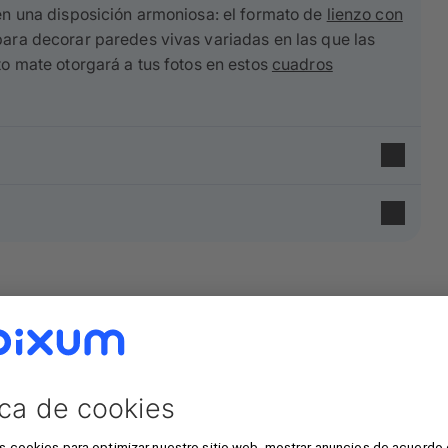
 en una disposición armoniosa: el formato de
lienzo con
ara decorar paredes vivas variadas en las que las
to mate otorgará a tus fotos en estos
cuadros
ón
y un 35% de poliéster, y se fabrican con los
más
o y el
acabado mate
conferirán a tu foto un efecto
pino y abeto procedente de silvicultura sostenible
,
. Tu lienzo con foto se extiende sobre un bastidor de
nte 3-5 cm de tu foto quedan doblados en el borde -
es posible limpiar el lienzo fácilmente con unos