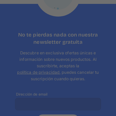
lienzo con foto se extiende sobre un bastidor de 2-4
cm de altura, lo que significa que aproximadamente 3-
5 cm de tu foto quedan doblados en el borde - tenlo en
cuenta a la hora de diseñar. Si es necesario, es posible
limpiar el lienzo fácilmente con unos sencillos pasos.
No te pierdas nada con nuestra
newsletter gratuita
Descubre en exclusiva ofertas únicas e
información sobre nuevos productos. Al
suscribirte, aceptas la
política de privacidad
, puedes cancelar tu
suscripción cuando quieras.
Dirección de email