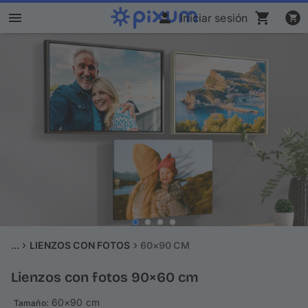
Iniciar sesión
Álbum Digital Pixum
Fotos
Cuadros
Puzzles
Calendarios
Regalos
...
LIENZOS CON FOTOS
60×90 CM
Lienzos con fotos 90×60 cm
Fundas
: 60×90 cm
Tamaño