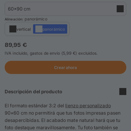
Tarjetas
Inspiración
: panorámico
Alineación
vertical
panorámico
Atención al cliente
89,95 €
Iniciar sesión / Registrarse
IVA incluido, gastos de envío (5,99 €) excluidos.
Crear ahora
Descripción del producto
El formato estándar 3:2 del
lienzo personalizado
90×60 cm no permitirá que tus fotos impresas pasen
desapercibidas. El acabado mate natural hará que tu
foto destaque maravillosamente. Tu foto también se