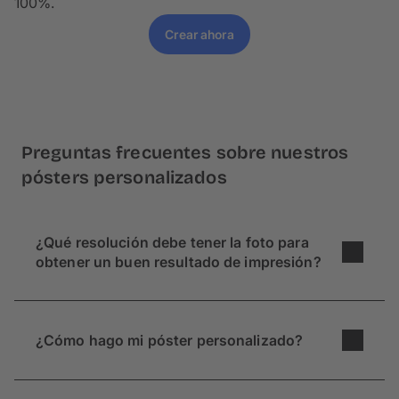
100%.
Crear ahora
Preguntas frecuentes sobre nuestros
pósters personalizados
¿Qué resolución debe tener la foto para
obtener un buen resultado de impresión?
Los grandes formatos requieren una alta
resolución. Para un póster personalizado de 150
¿Cómo hago mi póster personalizado?
× 100 cm, tu foto debe tener una resolución de al
menos 13,2 megapíxeles (equivalente a 3.100 ×
En primer lugar, sube una o varias fotos
4.480 píxeles). Te informamos en todos los