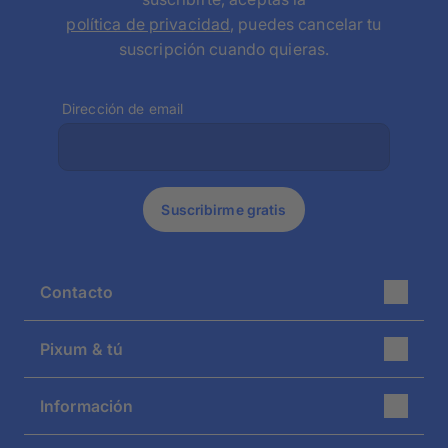
política de privacidad
, puedes cancelar tu
suscripción cuando quieras.
Dirección de email
Suscribirme gratis
Contacto
Nuestro servicio de atención al cliente te atenderá
Pixum & tú
encantado.
Lu.-Vi. 08:00 - 20:00
Atención al cliente
service@pixum.com
Información
Garantía de satisfacción
Newsletter