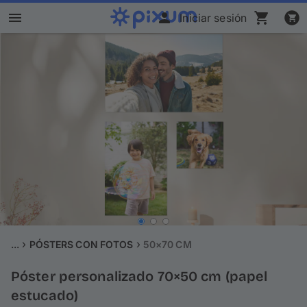
Iniciar sesión
Álbum Digital Pixum
Fotos
Cuadros
Puzzles
Calendarios
Regalos
...
PÓSTERS CON FOTOS
50×70 CM
Póster personalizado 70×50 cm (papel
Fundas
estucado)