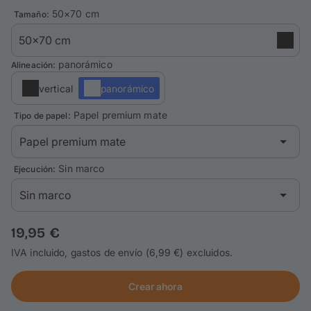
Tarjetas
: 50×70 cm
Tamaño
Inspiración
: panorámico
Alineación
Atención al cliente
vertical
panorámico
: Papel premium mate
Tipo de papel
Iniciar sesión / Registrarse
: Sin marco
Ejecución
19,95 €
IVA incluido, gastos de envío (6,99 €) excluidos.
Crear ahora