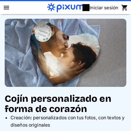
Iniciar sesión
Álbum Digital Pixum
Fotos
Cuadros
Puzzles
Calendarios
Cojín personalizado en
Regalos
forma de corazón
Creación
:
personalizados con tus fotos, con textos y
Fundas
diseños originales