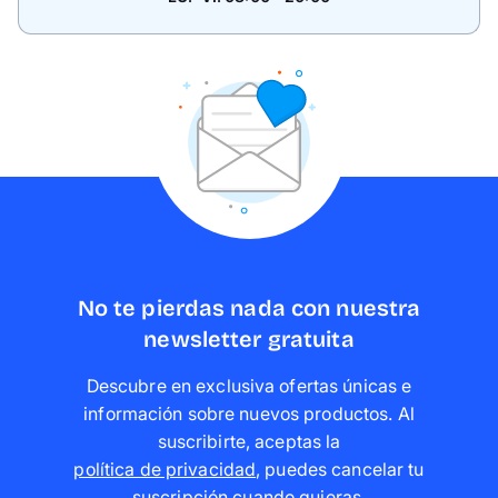
No te pierdas nada con nuestra
newsletter gratuita
Descubre en exclusiva ofertas únicas e
información sobre nuevos productos. Al
suscribirte, aceptas la
política de privacidad
,
puedes cancelar tu
suscripción cuando quieras
.