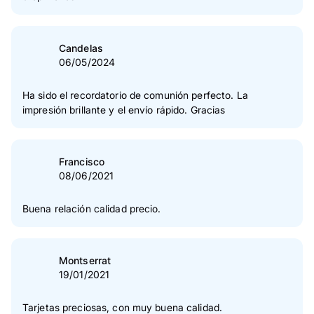
5
Estrella(s)
78 %
4
Estrella(s)
22 %
Candelas
06/05/2024
3
Estrella(s)
0 %
2
Estrella(s)
0 %
Ha sido el recordatorio de comunión perfecto. La
impresión brillante y el envío rápido. Gracias
1
Estrella(s)
0 %
Verificación de las opiniones
Francisco
08/06/2021
Buena relación calidad precio.
Montserrat
19/01/2021
Tarjetas preciosas, con muy buena calidad.