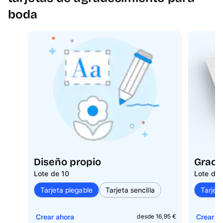
boda
Diseño propio
Grace
Lote de 10
Lote de 
Tarjeta plegable
Tarjeta sencilla
Tarjet
Crear ahora
Crear a
desde 16,95 €