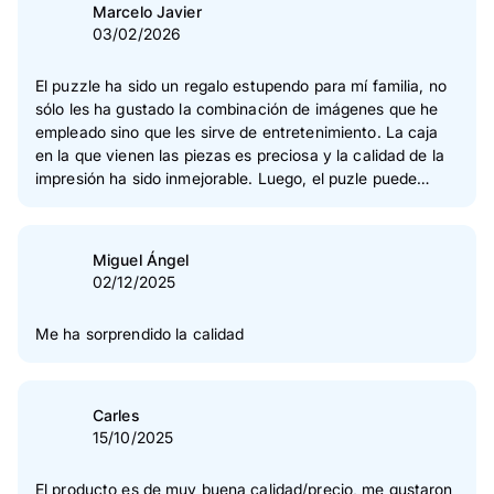
4
Estrella(s)
14 %
Marcelo Javier
03/02/2026
3
Estrella(s)
3 %
2
Estrella(s)
0 %
El puzzle ha sido un regalo estupendo para mí familia, no
sólo les ha gustado la combinación de imágenes que he
1
Estrella(s)
1 %
empleado sino que les sirve de entretenimiento. La caja
en la que vienen las piezas es preciosa y la calidad de la
Verificación de las opiniones
impresión ha sido inmejorable. Luego, el puzle puede
enmarcarse y sin duda alguna es una de las mejores
formas de dar valor sentimental a un rincón de nuestra
casa. Enhorabuena a Pixum, una vez más, por vuestro
Miguel Ángel
excelente servicio.
02/12/2025
Me ha sorprendido la calidad
Carles
15/10/2025
El producto es de muy buena calidad/precio, me gustaron