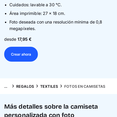
Tarjetas
Cuidados: lavable a 30 °C.
Área imprimible: 27 x 18 cm.
Inspiración
Foto deseada con una resolución mínima de 0,8
megapíxeles.
Atención al cliente
d
esde
17,95 €
Crear ahora
...
REGALOS
TEXTILES
FOTOS EN CAMISETAS
Más detalles sobre la camiseta
personalizada con foto