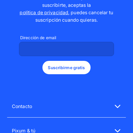
suscribirte, aceptas la
política de privacidad
,
puedes cancelar tu
suscripción cuando quieras
.
Dirección de email
Suscribirme gratis
Contacto
Nuestro servicio de atención al cliente te atenderá
encantado.
Pixum & tú
Lu.-Vi. 08:00 - 20:00