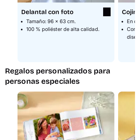
Delantal con foto
Cojin
Tamaño: 96 × 63 cm.
En di
100 % poliéster de alta calidad.
Con p
diseñ
Regalos personalizados para
personas especiales