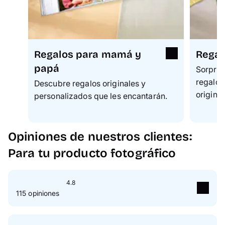
Regalos para mamá y
Regal
papá
Sorpren
regalo 
Descubre regalos originales y
original
personalizados que les encantarán.
Opiniones de nuestros clientes:
Para tu producto fotográfico
4.8
115 opiniones
5
Estrella(s)
83 %