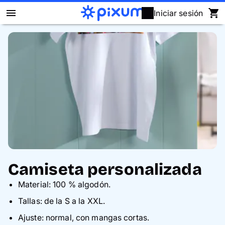
Iniciar sesión
Álbum Digital Pixum
Fotos
Cuadros
Puzzles
Calendarios
Camiseta personalizada
Regalos
Material: 100 % algodón.
Tallas: de la S a la XXL.
Fundas
Ajuste: normal, con mangas cortas.