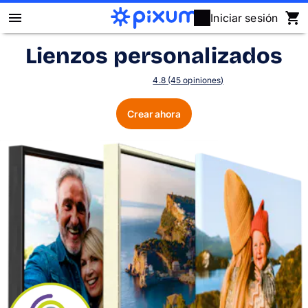
Iniciar sesión
Lienzos personalizados
Álbum Digital Pixum
4.8 (45 opiniones)
Fotos
Crear ahora
Cuadros
Puzzles
Calendarios
Regalos
Fundas