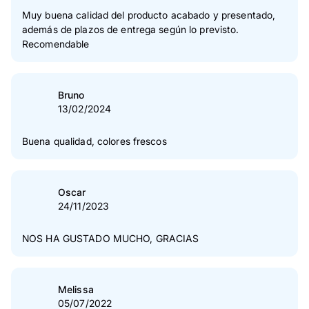
2
Estrella(s)
0 %
Muy buena calidad del producto acabado y presentado,
además de plazos de entrega según lo previsto.
1
Estrella(s)
0 %
Recomendable
Verificación de las opiniones
Bruno
13/02/2024
Buena qualidad, colores frescos
Oscar
24/11/2023
NOS HA GUSTADO MUCHO, GRACIAS
Melissa
05/07/2022