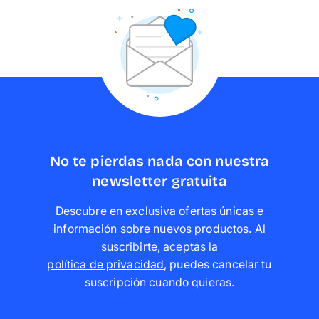
No te pierdas nada con nuestra
newsletter gratuita
Descubre en exclusiva ofertas únicas e
información sobre nuevos productos. Al
suscribirte, aceptas la
política de privacidad
,
puedes cancelar tu
suscripción cuando quieras
.