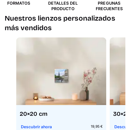
FORMATOS
DETALLES DEL
PREGUNAS
PRODUCTO
FRECUENTES
Nuestros lienzos personalizados
más vendidos
20×20 cm
30×2
Descubrir ahora
Descubr
19,95 €