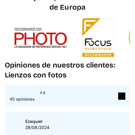
de Europa
Opiniones de nuestros clientes:
Lienzos con fotos
4.8
45 opiniones
5
Estrella(s)
80 %
4
Estrella(s)
20 %
Ezequiel
28/08/2024
3
Estrella(s)
0 %