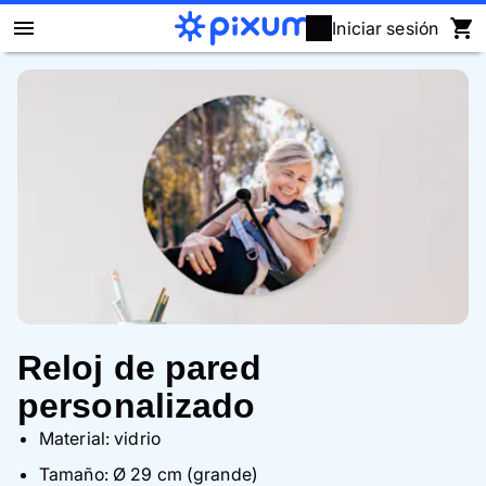
Iniciar sesión
Álbum Digital Pixum
Fotos
Cuadros
Puzzles
Calendarios
Reloj de pared
Regalos
personalizado
Fundas
Material: vidrio
Tamaño: Ø 29 cm (grande)