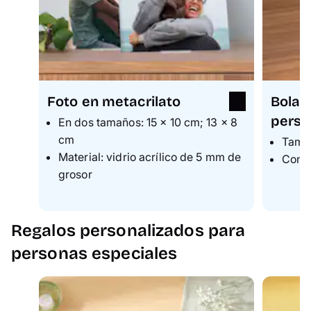
Foto en metacrilato
Bola 
perso
En dos tamaños: 15 × 10 cm; 13 × 8
cm
Tamañ
Material: vidrio acrílico de 5 mm de
Con n
grosor
Regalos personalizados para
personas especiales