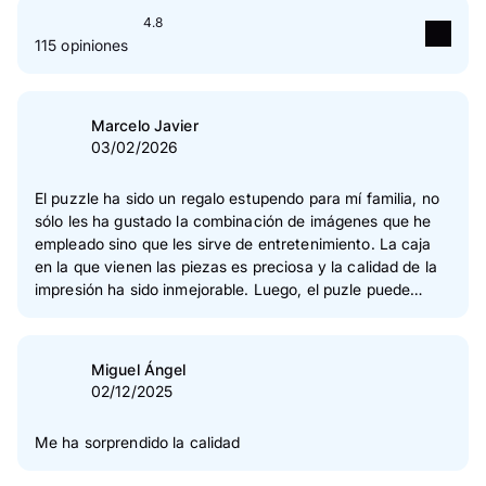
4.8
115 opiniones
5
Estrella(s)
83 %
4
Estrella(s)
14 %
Marcelo Javier
03/02/2026
3
Estrella(s)
3 %
2
Estrella(s)
0 %
El puzzle ha sido un regalo estupendo para mí familia, no
sólo les ha gustado la combinación de imágenes que he
1
Estrella(s)
1 %
empleado sino que les sirve de entretenimiento. La caja
en la que vienen las piezas es preciosa y la calidad de la
Verificación de las opiniones
impresión ha sido inmejorable. Luego, el puzle puede
enmarcarse y sin duda alguna es una de las mejores
formas de dar valor sentimental a un rincón de nuestra
casa. Enhorabuena a Pixum, una vez más, por vuestro
Miguel Ángel
excelente servicio.
02/12/2025
Me ha sorprendido la calidad