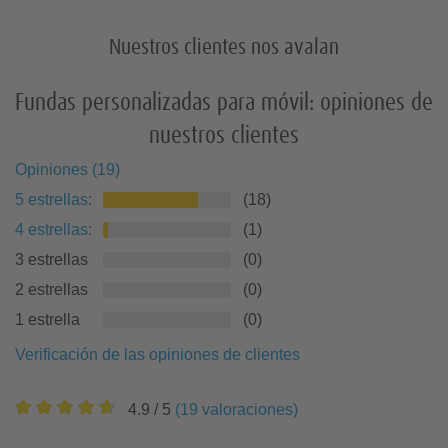
Nuestros clientes nos avalan
Regalos para amigos
Fundas personalizadas para móvil: opiniones de
nuestros clientes
Opiniones
(
19
)
5
estrellas
:
(
18
)
4
estrellas
:
(
1
)
3 estrellas
(
0
)
2 estrellas
(
0
)
1 estrella
(
0
)
Verificación de las opiniones de clientes
4.9
/ 5
(
19
valoraciones
)