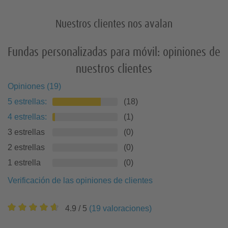
Nuestros clientes nos avalan
Regalos para amigos
Fundas personalizadas para móvil: opiniones de
nuestros clientes
Opiniones
(
19
)
5
estrellas
:
(
18
)
4
estrellas
:
(
1
)
3 estrellas
(
0
)
2 estrellas
(
0
)
1 estrella
(
0
)
Verificación de las opiniones de clientes
4.9
/ 5
(
19
valoraciones
)