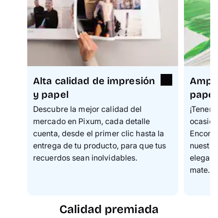
Alta calidad de impresión
Ampli
y papel
papel
Descubre la mejor calidad del
¡
Tenemo
mercado en Pixum, cada detalle
ocasión
cuenta, desde el primer clic hasta la
Encontr
entrega de tu producto, para que tus
nuestra
recuerdos sean inolvidables.
elegant
mate.
Calidad premiada