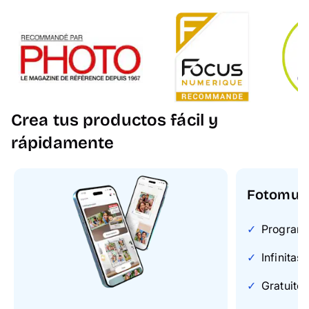
Crea tus productos fácil y
rápidamente
Fotomun
Programa 
Infinitas
Gratuito 