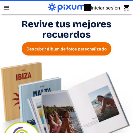
Iniciar sesión
Revive tus mejores
Álbum Digital Pixum
recuerdos
Fotos
Descubrir álbum de fotos personalizado
Cuadros
Puzzles
Calendarios
Regalos
Fundas