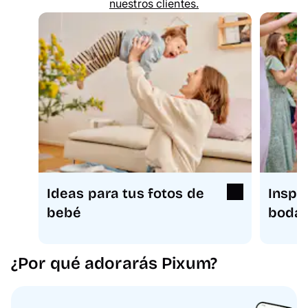
nuestros clientes.
Ideas para tus fotos de
Inspi
bebé
boda
¿Por qué adorarás Pixum?